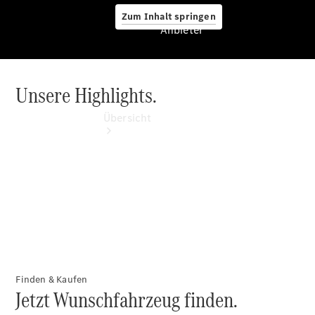
Zum Inhalt springen
Anbieter
Unsere Highlights.
Anbieter
Übersicht
Startseite
Ansprechpartner
finden
Beratung
Finden & Kaufen
vereinbaren
Jetzt Wunschfahrzeug finden.
Servicetermin