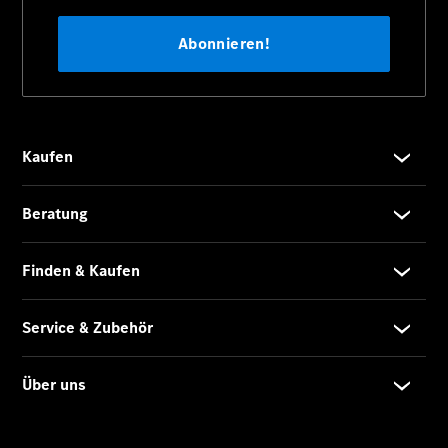
EQE
Limousine -
elektrisch
EQS
Limousine -
elektrisch
C-Klasse
Limousine
C-Klasse
Limousine -
elektrisch
E-Klasse
Limousine
S-Klasse
Limousine
S-Klasse
Lang
Mercedes-
Maybach S-
Klasse
SUVs