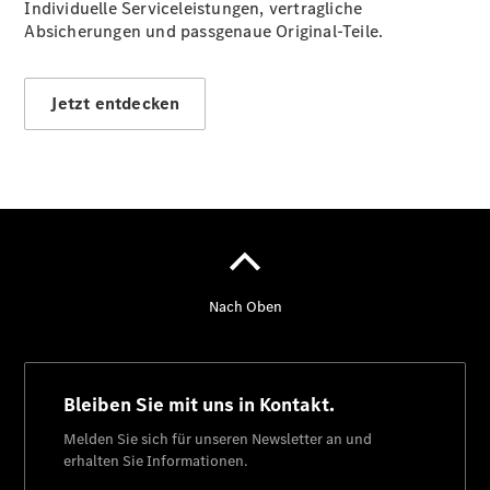
Privatkunden
Individuelle Serviceleistungen, vertragliche
Finanzierung
Absicherungen und passgenaue Original-Teile.
Gewerbekunden
Kurzfristig
verfügbare
Jetzt entdecken
Angebote
V-Klasse
V-Klasse
Marco Polo
Limousinen
Der
elektrische
CLA mit EQ-
Technologie
Der neue
CLA