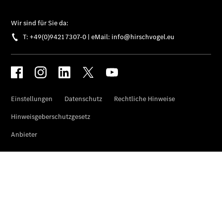
EQA –
elektrisch
EQE SUV –
elektrisch
EQS SUV –
elektrisch
G-Klasse –
elektrisch
Mercedes-
Maybach
EQS SUV –
elektrisch
GLA
Der neue
GLB
Der neue