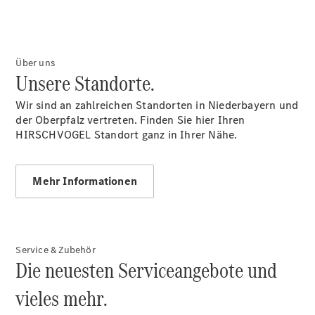
Übersicht
Über uns
140 Jahre
Unsere Standorte.
Innovation
Mercedes-
Wir sind an zahlreichen Standorten in Niederbayern und
Benz
der Oberpfalz vertreten. Finden Sie hier Ihren
Store
HIRSCHVOGEL Standort ganz in Ihrer Nähe.
Neuwagenangebote
Mehr Informationen
Leasing
Service & Zubehör
Privatkunden
Die neuesten Serviceangebote und
Leasing
Gewerbekunden
vieles mehr.
Finanzierung