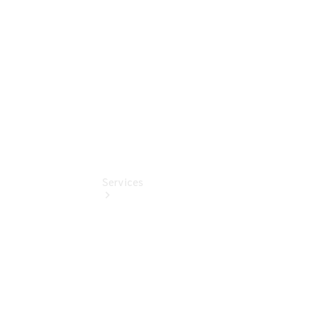
Benz
Online
Store
Services
Übersicht
Serviceangebote