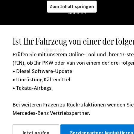
Zum Inhalt springen
Anbieter
Anbieter
Übersicht
Startseite
Ansprechpartner
finden
Beratung
vereinbaren
Servicetermin