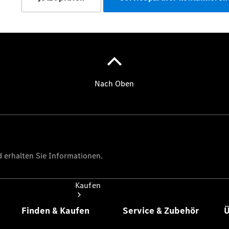
vereinbaren
Probefahrt
vereinbaren
Konfigurator
Modellübersicht
Tel:
+49(0)9421
7307-401
Kaufen