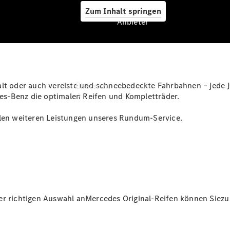
Zum Inhalt springen
Anbieter
Anbieter
alt oder auch vereiste und schneebedeckte Fahrbahnen – jede 
Übersicht
s-Benz die optimalen Reifen und Kompletträder.
elen weiteren Leistungen unseres Rundum-Service.
Startseite
Ansprechpartner
finden
er richtigen Auswahl anMercedes Original-Reifen können Siezu 
Beratung
vereinbaren
Servicetermin