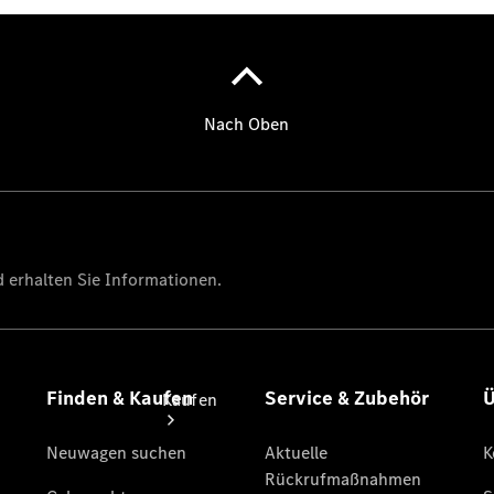
vereinbaren
Probefahrt
vereinbaren
Konfigurator
Modellübersicht
Tel:
+49(0)9421
7307-401
Kaufen