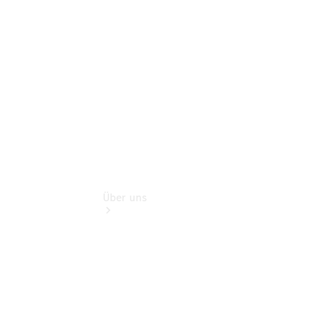
Gebrauchtwagensuche
Finanzdienste
Digitale
Extras
Über uns
Übersicht