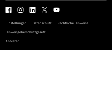
Übersicht
140 Jahre
Innovation
Mercedes-
Benz
Store
Neuwagenangebote
Leasing
Privatkunden
Leasing
Gewerbekunden
Finanzierung