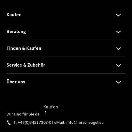
vereinbaren
Probefahrt
vereinbaren
Konfigurator
Modellübersicht
Tel:
+49(0)9421
7307-401
Kaufen