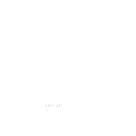
Junge
Sterne -
elektrisch
Mercedes-
Benz
Online
Store
Services