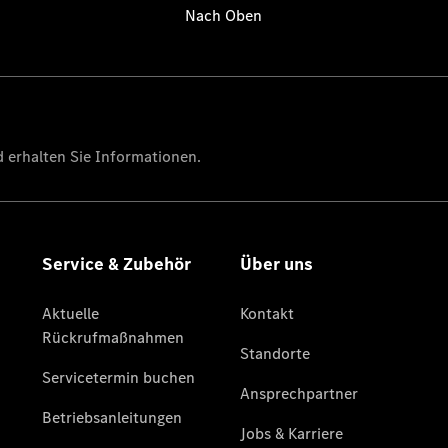
Alle
Sprinter
Sprinter
Kastenwagen
Sprinter
Tourer
Sprinter
Fahrgestell
Sprinter
Fahrgestell
Doppelkabine
Sprinter
Pritschenwagen
Vito