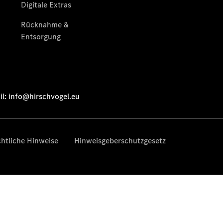
Alle Vito
Vito
Kastenwagen
Vito Mixto
Vito Tourer
Marco Polo
Alle Vans
Marco Polo
Horizon