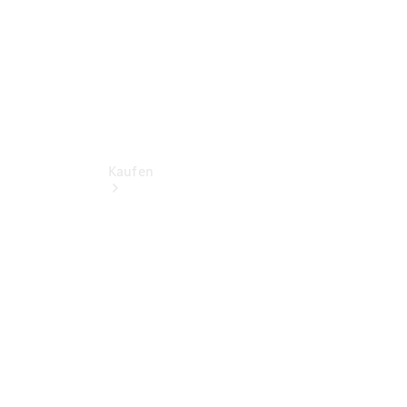
Kaufen
Übersicht
Neuwagenangebote