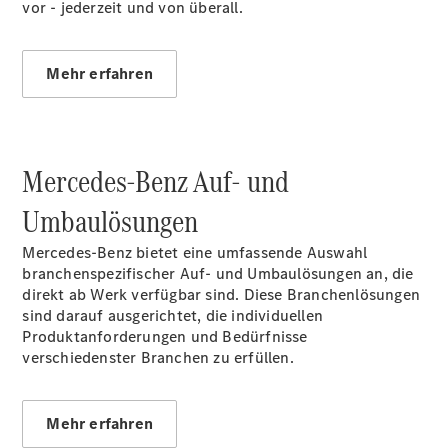
Marco Polo
vor - jederzeit und von überall.
eSprinter
Mehr erfahren
Alle
Mercedes-Benz Auf- und
eSprinter
eSprinter
Umbaulösungen
Elektrisch
Kastenwagen
eSprinter
Mercedes‑Benz bietet eine umfassende Auswahl
Elektrisch
Fahrgestell
branchenspezifischer Auf- und Umbaulösungen an, die
eSprinter
direkt ab Werk verfügbar sind. Diese Branchenlösungen
Elektrisch
Pritschenwagen
sind darauf ausgerichtet, die individuellen
eVito
Produktanforderungen und Bedürfnisse
verschiedenster Branchen zu erfüllen.
Mehr erfahren