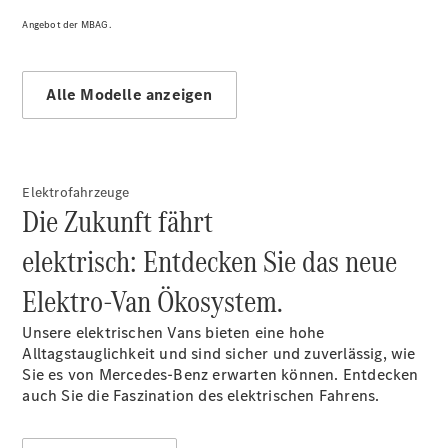
Angebot der MBAG.
Alle Modelle anzeigen
Alle
Sprinter
Sprinter
Elektrofahrzeuge
Kastenwagen
Die Zukunft fährt
Sprinter
Tourer
elektrisch: Entdecken Sie das neue
Sprinter
Fahrgestell
Elektro-Van Ökosystem.
Sprinter
Fahrgestell
Unsere elektrischen Vans bieten eine hohe
Doppelkabine
Alltagstauglichkeit und sind sicher und zuverlässig, wie
Sprinter
Sie es von Mercedes-Benz erwarten können. Entdecken
Pritschenwagen
auch Sie die Faszination des elektrischen Fahrens.
Vito