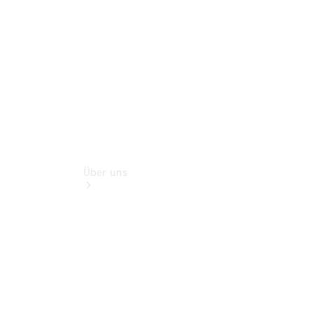
Rückrufe &
Umrüstungen
Über uns
Übersicht
Kontakt