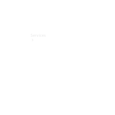
Services
Übersicht
Finanzdienste
Mercedes-
Benz Rent
Reifen &
Kompletträder