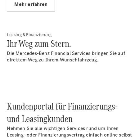
Mehr erfahren
Alle Vito
Leasing & Finanzierung
Vito
Ihr Weg zum Stern.
Kastenwagen
Vito Mixto
Die Mercedes-Benz Financial Services bringen Sie auf
Vito Tourer
direktem Weg zu Ihrem Wunschfahrzeug.
Marco Polo
Kundenportal für Finanzierungs-
und Leasingkunden
Alle Vans
Marco Polo
Nehmen Sie alle wichtigen Services rund um Ihren
Horizon
Leasing- oder Finanzierungsvertrag einfach online selbst