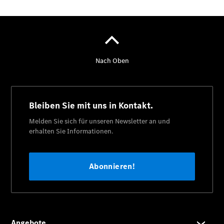
Alle eVito
eVito
Elektrisch
Kastenwagen
eVito
Elektrisch
Tourer
Startseite
Modellübersicht
Konfigurator
Ansprechpartner
finden
Probefahrt
vereinbaren
Beratung
vereinbaren
Servicetermin
vereinbaren