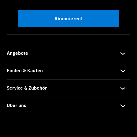
Alle eVito
eVito
Elektrisch
Kastenwagen
eVito
Elektrisch
Tourer
Startseite
Modellübersicht
Konfigurator
Ansprechpartner
finden
Probefahrt
vereinbaren
Beratung
vereinbaren
Servicetermin
vereinbaren