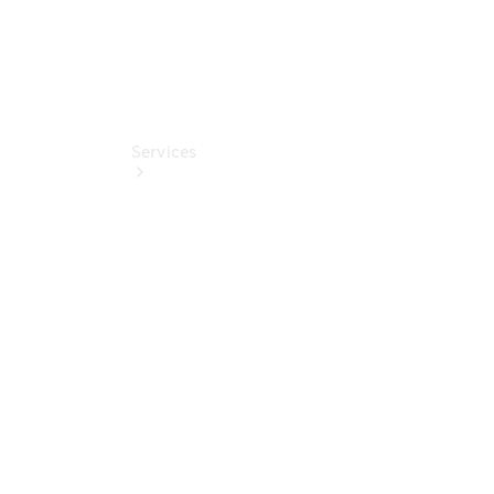
Services
Übersicht
Finanzdienste
Mercedes-
Benz Rent
Reifen &
Kompletträder