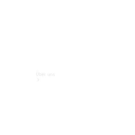
Rückrufe &
Umrüstungen
Über uns
Übersicht
Kontakt