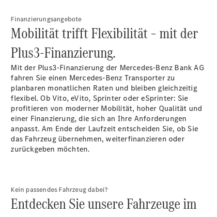
Finanzierungsangebote
Mobilität trifft Flexibilität – mit der
Plus3-Finanzierung.
Alle Vito
Vito
Mit der Plus3-Finanzierung der Mercedes-Benz Bank AG
Kastenwagen
fahren Sie einen Mercedes-Benz Transporter zu
Vito Mixto
planbaren monatlichen Raten und bleiben gleichzeitig
Vito Tourer
flexibel. Ob Vito, eVito, Sprinter oder eSprinter: Sie
Marco Polo
profitieren von moderner Mobilität, hoher Qualität und
einer Finanzierung, die sich an Ihre Anforderungen
anpasst. Am Ende der Laufzeit entscheiden Sie, ob Sie
das Fahrzeug übernehmen, weiterfinanzieren oder
zurückgeben möchten.
Alle Vans
Kein passendes Fahrzeug dabei?
Marco Polo
Entdecken Sie unsere Fahrzeuge im
Horizon