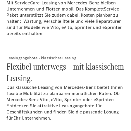
Mit ServiceCare-Leasing von Mercedes-Benz bleiben
Unternehmen und Flotten mobil. Das KomplettService-
Paket unterstützt Sie zudem dabei, Kosten planbar zu
halten: Wartung, Verschleißteile und viele Reparaturen
sind für Modelle wie Vito, eVito, Sprinter und eSprinter
bereits enthalten.
Alle
Sprinter
Sprinter
Kastenwagen
Leasingangebote - klassisches Leasing
Flexibel unterwegs – mit klassischem
Sprinter
Tourer
Leasing.
Sprinter
Fahrgestell
Das klassische Leasing von Mercedes-Benz bietet Ihnen
Sprinter
flexible Mobilität zu planbaren monatlichen Raten. Ob
Fahrgestell
Mercedes-Benz Vito, eVito, Sprinter oder eSprinter:
Doppelkabine
Entdecken Sie attraktive Leasingangebote für
Sprinter
Geschäftskunden und finden Sie die passende Lösung
Pritschenwagen
für Ihr Unternehmen.
Vito