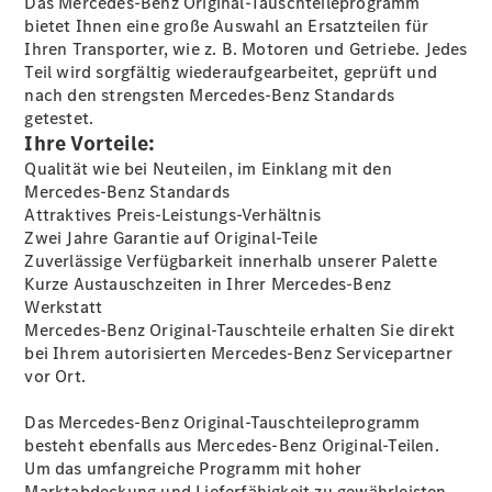
Marco Polo
Das Mercedes-Benz Original-Tauschteileprogramm
eSprinter
bietet Ihnen eine große Auswahl an Ersatzteilen für
Ihren Transporter, wie z. B. Motoren und Getriebe. Jedes
Teil wird sorgfältig wiederaufgearbeitet, geprüft und
nach den strengsten Mercedes-Benz Standards
getestet.
Ihre Vorteile:
Qualität wie bei Neuteilen, im Einklang mit den
Alle
Mercedes-Benz Standards
eSprinter
Attraktives Preis-Leistungs-Verhältnis
eSprinter
Zwei Jahre Garantie auf Original-Teile
Elektrisch
Kastenwagen
Zuverlässige Verfügbarkeit innerhalb unserer Palette
eSprinter
Kurze Austauschzeiten in Ihrer Mercedes-Benz
Elektrisch
Fahrgestell
Werkstatt
eSprinter
Mercedes-Benz Original-Tauschteile erhalten Sie direkt
Elektrisch
Pritschenwagen
bei Ihrem autorisierten Mercedes-Benz Servicepartner
eVito
vor Ort.
Das Mercedes-Benz Original-Tauschteileprogramm
besteht ebenfalls aus Mercedes-Benz Original-Teilen.
Um das umfangreiche Programm mit hoher
Marktabdeckung und Lieferfähigkeit zu gewährleisten,