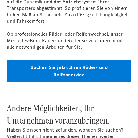
auf die Dynamik und das Antriebssystem Ihres
Transporters abgestimmt. So profitieren Sie von einem
hohen Maß an Sicherheit, Zuverlässigkeit, Langlebigkeit
und Fahrkomfort.
Sprinter
Ob professioneller Räder- oder Reifenwechsel, unser
Kastenwagen
Mercedes-Benz Räder- und Reifenservice übernimmt
eSprinter
alle notwendigen Arbeiten für Sie.
Kastenwagen
- elektrisch
Sprinter
Buchen Sie jetzt Ihren Räder- und
Tourer
Reifenservice
Sprinter
Pritschenfahrzeug
eSprinter
Pritschenfahrzeug
- elektrisch
Andere Möglichkeiten, Ihr
Sprinter
Fahrgestell
Unternehmen voranzubringen.
eSprinter
Fahrgestell
Haben Sie noch nicht gefunden, wonach Sie suchen?
- elektrisch
Vielleicht hilft Ihnen eines dieser Themen weiter.