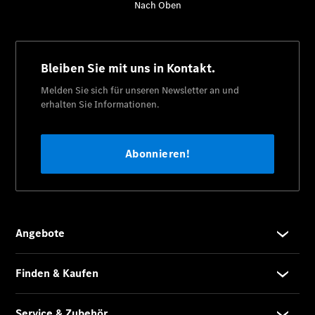
Citan
Kastenwagen
eCitan
Kastenwagen
- elektrisch
Citan
Tourer
eCitan
Tourer -
elektrisch
Auf- und
Umbaulösungen
Junge
Sterne
Digitale
Extras