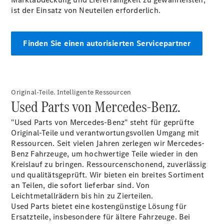
ist der Einsatz von Neuteilen erforderlich.
Alle eVito
eVito
Elektrisch
Kastenwagen
Finden Sie einen autorisierten Servicepartner
eVito
Elektrisch
Tourer
Startseite
Original-Teile. Intelligente Ressourcen
Modellübersicht
Used Parts von Mercedes-Benz.
Konfigurator
Ansprechpartner
"Used Parts von Mercedes-Benz" steht für geprüfte
finden
Original-Teile und verantwortungsvollen Umgang mit
Probefahrt
Ressourcen. Seit vielen Jahren zerlegen wir Mercedes-
vereinbaren
Benz Fahrzeuge, um hochwertige Teile wieder in den
Beratung
Kreislauf zu bringen. Ressourcenschonend, zuverlässig
vereinbaren
und qualitätsgeprüft. Wir bieten ein breites Sortiment
Servicetermin
an Teilen, die sofort lieferbar sind. Von
vereinbaren
Leichtmetallrädern bis hin zu Zierteilen.
Used Parts bietet eine kostengünstige Lösung für
Ersatzteile, insbesondere für ältere Fahrzeuge. Bei