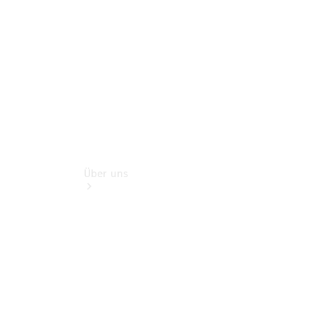
Rückrufe &
Umrüstungen
Über uns
Übersicht
Kontakt