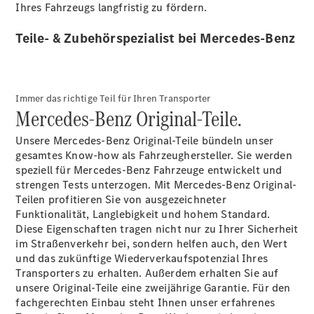
Ihres Fahrzeugs langfristig zu fördern.
Teile- & Zubehörspezialist bei Mercedes-Benz
Alle
Immer das richtige Teil für Ihren Transporter
Sprinter
Mercedes-Benz Original-Teile.
Sprinter
Kastenwagen
Unsere Mercedes-Benz Original-Teile bündeln unser
Sprinter
gesamtes Know-how als Fahrzeughersteller. Sie werden
Tourer
speziell für Mercedes-Benz Fahrzeuge entwickelt und
Sprinter
strengen Tests unterzogen. Mit Mercedes-Benz Original-
Fahrgestell
Teilen profitieren Sie von ausgezeichneter
Sprinter
Funktionalität, Langlebigkeit und hohem Standard.
Fahrgestell
Diese Eigenschaften tragen nicht nur zu Ihrer Sicherheit
Doppelkabine
im Straßenverkehr bei, sondern helfen auch, den Wert
Sprinter
und das zukünftige Wiederverkaufspotenzial Ihres
Pritschenwagen
Transporters zu erhalten. Außerdem erhalten Sie auf
Vito
unsere Original-Teile eine zweijährige Garantie. Für den
fachgerechten Einbau steht Ihnen unser erfahrenes