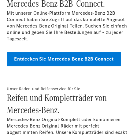
Mercedes-Benz B2B-Connect.
Mit unserer Online-Plattform Mercedes-Benz B2B
Connect haben Sie Zugriff auf das komplette Angebot
Übersicht
von Mercedes-Benz Original-Teilen. Suchen Sie einfach
Transporter
online und geben Sie Ihre Bestellungen auf – zu jeder
Highlights
Tageszeit.
Leasing
Privatkunden
Leasing
Entdecken Sie Mercedes-Benz B2B Connect
Gewerbekunden
Finanzierung
Privatkunden
Finanzierung
Gewerbekunden
Unser Räder- und Reifenservice für Sie
Mercedes-
Reifen und Kompletträder von
Benz
Store
Mercedes-Benz.
Gebrauchtwagensuche
Elektrotransporter
Mercedes-Benz Original-Kompletträder kombinieren
Sprinter
Mercedes-Benz Original-Räder mit perfekt
abgestimmten Reifen. Unsere Kompletträder sind exakt