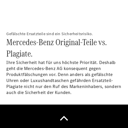
Vito
Gefälschte Ersatzteile sind ein Sicherheitsrisiko.
Mercedes-Benz Original-Teile vs.
Vito
Kastenwagen
Plagiate.
eVito
Kastenwagen
Ihre Sicherheit hat für uns höchste Priorität. Deshalb
- elektrisch
geht die Mercedes-Benz AG konsequent gegen
Vito Mixto
Produktfälschungen vor. Denn anders als gefälschte
Vito Tourer
Uhren oder Luxushandtaschen gefährden Ersatzteil-
eVito
Plagiate nicht nur den Ruf des Markeninhabers, sondern
Tourer -
auch die Sicherheit der Kunden.
elektrisch
Citan