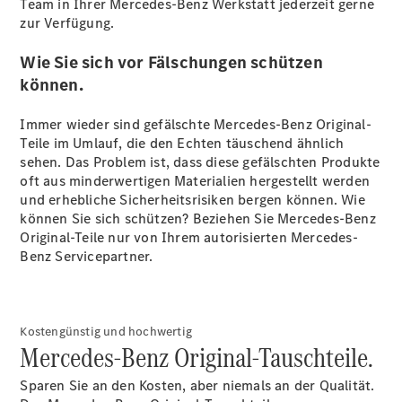
Team in Ihrer Mercedes-Benz Werkstatt jederzeit gerne
zur Verfügung.
Wie Sie sich vor Fälschungen schützen
können.
Alle Vito
Vito
Immer wieder sind gefälschte Mercedes-Benz Original-
Kastenwagen
Teile im Umlauf, die den Echten täuschend ähnlich
Vito Mixto
sehen. Das Problem ist, dass diese gefälschten Produkte
Vito Tourer
oft aus minderwertigen Materialien hergestellt werden
Marco Polo
und erhebliche Sicherheitsrisiken bergen können. Wie
können Sie sich schützen? Beziehen Sie Mercedes-Benz
Original-Teile nur von Ihrem autorisierten Mercedes-
Benz Servicepartner.
Kostengünstig und hochwertig
Alle Vans
Mercedes-Benz Original-Tauschteile.
Marco Polo
Horizon
Sparen Sie an den Kosten, aber niemals an der Qualität.