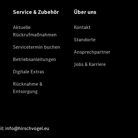
Alle Vito
Vito
Kastenwagen
Vito Mixto
Vito Tourer
Marco Polo
Alle Vans
Marco Polo
Horizon