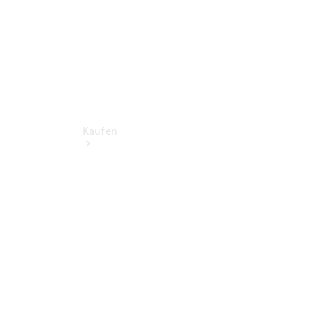
Kaufen
Übersicht
Neuwagenangebote