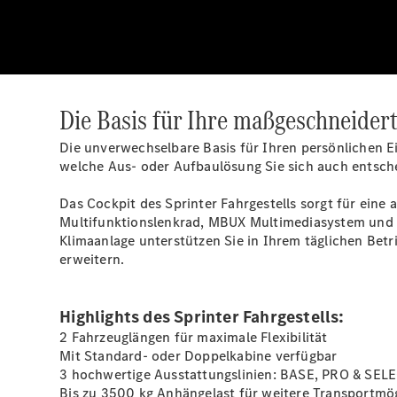
Die Basis für Ihre maßgeschneidert
Die unverwechselbare Basis für Ihren persönlichen Ei
welche Aus- oder Aufbaulösung Sie sich auch entsc
Das Cockpit des Sprinter Fahrgestells sorgt für eine
Multifunktionslenkrad
, MBUX
Multimediasystem
und 
Klimaanlage
unterstützen Sie in Ihrem täglichen Betr
erweitern.
Highlights des Sprinter Fahrgestells:
2 Fahrzeuglängen für maximale Flexibilität
Mit Standard- oder Doppelkabine verfügbar
3 hochwertige Ausstattungslinien: BASE, PRO & SEL
Bis zu 3500 kg
Anhängelast
für weitere Transportmög