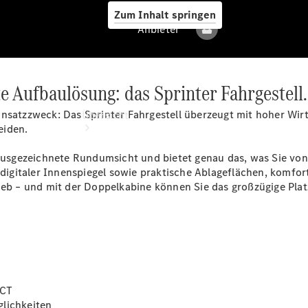
Zum Inhalt springen
Anbieter
e Aufbaulösung: das Sprinter Fahrgestell.
Anbieter
nsatzzweck: Das Sprinter Fahrgestell überzeugt mit hoher Wirt
Übersicht
heiden.
 ausgezeichnete Rundumsicht und bietet genau das, was Sie von
digitaler
Innenspiegel
sowie praktische Ablageflächen, komfort
ieb – und mit der Doppelkabine können Sie das großzügige Plat
Alle Modelle
Elektromodelle
ECT
Sprinter
lichkeiten