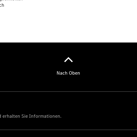
ich
Alle
Sprinter
Sprinter
Kastenwagen
Sprinter
Tourer
Sprinter
Fahrgestell
Sprinter
Fahrgestell
Doppelkabine
Sprinter
Pritschenwagen
Vito