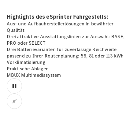
Highlights des eSprinter Fahrgestells:
Aus- und Aufbauherstellerlösungen in bewährter
Qualität
Drei attraktive Ausstattungslinien zur Auswahl: BASE,
Alle
PRO oder SELECT
Sprinter
Drei Batterievarianten für zuverlässige Reichweite
Sprinter
passend zu Ihrer Routenplanung: 56, 81 oder 113 kWh
Kastenwagen
Vorklimatisierung
Sprinter
Praktische Ablagen
Tourer
MBUX
Multimediasystem
Sprinter
Fahrgestell
Sprinter
Fahrgestell
Doppelkabine
Sprinter
00:00 / 00:00
Pritschenwagen
Vito