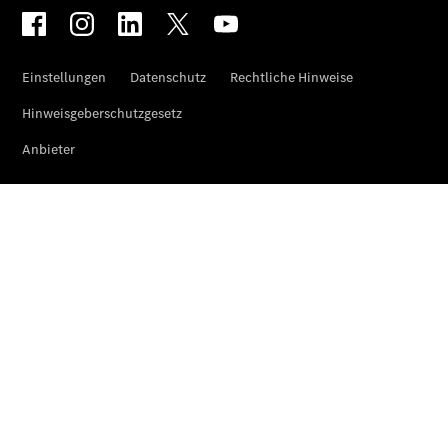
Alle eVito
eVito
Elektrisch
Kastenwagen
eVito
Elektrisch
Tourer
Startseite
Modellübersicht
Konfigurator
Ansprechpartner
finden
Probefahrt
vereinbaren
Beratung
vereinbaren
Servicetermin
vereinbaren