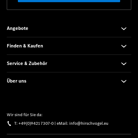
Marco Polo
eSprinter
Alle
eSprinter
eSprinter
Elektrisch
Kastenwagen
eSprinter
Elektrisch
Fahrgestell
eSprinter
Elektrisch
Pritschenwagen
eVito