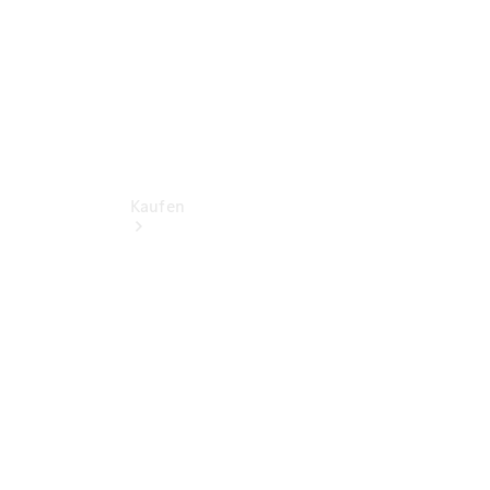
Kaufen
Übersicht
Neuwagenangebote