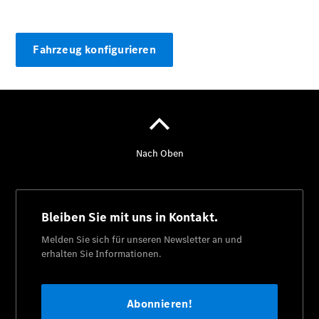
Fahrzeug konfigurieren
Alle Vito
Vito
Kastenwagen
Vito Mixto
Vito Tourer
Marco Polo
Alle Vans
Marco Polo
Horizon