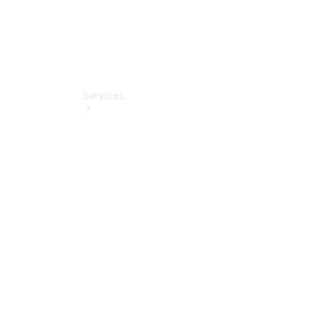
Services
Übersicht
Finanzdienste
Mercedes-
Benz Rent
Reifen &
Kompletträder