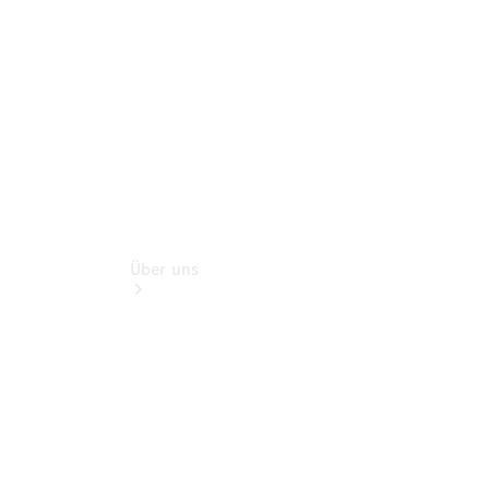
Rückrufe &
Umrüstungen
Über uns
Übersicht
Kontakt