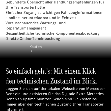
Gebündelte Übersicht aller Handlungsempfehlungen für
Ihre Transporterflotte
Einfacher Zugang zu wichtigen Fahrzeuginformationen
– online, herunterladbar und in Echtzeit
Vorausschauendes Wartungs- und
Reparaturmanagement
Gesamtheitliche technische Komponentenabdeckung
Direkte Online-Terminbuchung
Kaufen
So einfach geht’s: Mit einem Klick
den technischen Zustand im Blick.
Übersicht
Loggen Sie sich auf der lokalen Webseite von Mercedes-
Neuwagenangebote
Benz ein und aktivieren Sie das Digitale Extra Mercedes-
Benz Van Uptime Monitor. Schon sind Sie kostenlos
immer über den technischen Zustand Ihrer Transporter
informiert.