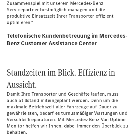
Zusammenspiel mit unserem Mercedes-Benz
Servicepartner bestmöglich managen und die
produktive Einsatzzeit Ihrer Transporter effizient
optimieren.“
Telefonische Kundenbetreuung im Mercedes-
Alle
Benz Customer Assistance Center
Sprinter
Sprinter
Kastenwagen
Sprinter
Standzeiten im Blick. Effizienz in
Tourer
Sprinter
Aussicht.
Fahrgestell
Sprinter
Damit Ihre Transporter und Geschäfte laufen, muss
Fahrgestell
auch Stillstand miteingeplant werden. Denn um die
Doppelkabine
maximale Betriebszeit aller Fahrzeuge auf Dauer zu
Sprinter
gewährleisten, bedarf es turnusmäßiger Wartungen und
Pritschenwagen
Verschleißreparaturen. Mit Mercedes-Benz Van Uptime
Vito
Monitor helfen wir Ihnen, dabei immer den Überblick zu
behalten.