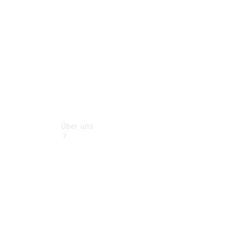
Rückrufe &
Umrüstungen
Über uns
Übersicht
Kontakt