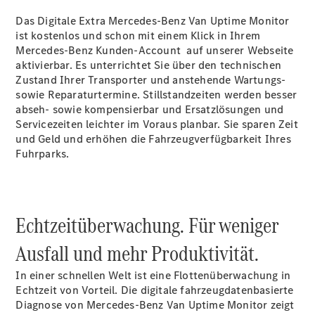
Das Digitale Extra Mercedes-Benz Van Uptime Monitor
ist kostenlos und schon mit einem Klick in Ihrem
Mercedes-Benz Kunden-Account auf unserer Webseite
aktivierbar. Es unterrichtet Sie über den technischen
Alle Vito
Zustand Ihrer Transporter und anstehende Wartungs-
Vito
sowie Reparaturtermine. Stillstandzeiten werden besser
Kastenwagen
abseh- sowie kompensierbar und Ersatzlösungen und
Vito Mixto
Servicezeiten leichter im Voraus planbar. Sie sparen Zeit
Vito Tourer
und Geld und erhöhen die Fahrzeugverfügbarkeit Ihres
Marco Polo
Fuhrparks.
Echtzeitüberwachung. Für weniger
Ausfall und mehr Produktivität.
Alle Vans
In einer schnellen Welt ist eine Flottenüberwachung in
Marco Polo
Echtzeit von Vorteil. Die digitale fahrzeugdatenbasierte
Horizon
Diagnose von Mercedes-Benz Van Uptime Monitor zeigt