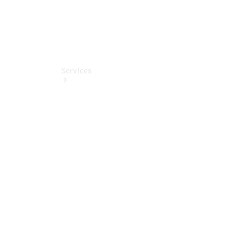
Services
Übersicht
Finanzdienste
Mercedes-
Benz Rent
Reifen &
Kompletträder