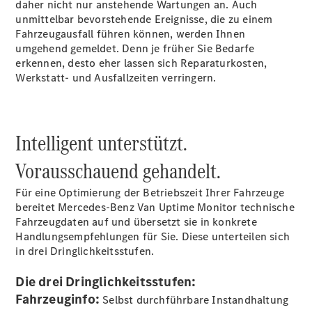
Marco Polo
daher nicht nur anstehende Wartungen an. Auch
eSprinter
unmittelbar bevorstehende Ereignisse, die zu einem
Fahrzeugausfall führen können, werden Ihnen
umgehend gemeldet. Denn je früher Sie Bedarfe
erkennen, desto eher lassen sich Reparaturkosten,
Werkstatt- und Ausfallzeiten verringern.
Alle
eSprinter
Intelligent unterstützt.
eSprinter
Elektrisch
Kastenwagen
Vorausschauend gehandelt.
eSprinter
Elektrisch
Fahrgestell
Für eine Optimierung der Betriebszeit Ihrer Fahrzeuge
eSprinter
bereitet Mercedes-Benz Van Uptime Monitor technische
Elektrisch
Pritschenwagen
Fahrzeugdaten auf und übersetzt sie in konkrete
eVito
Handlungsempfehlungen für Sie. Diese unterteilen sich
in drei Dringlichkeitsstufen.
Die drei Dringlichkeitsstufen:
Fahrzeuginfo:
Selbst durchführbare Instandhaltung