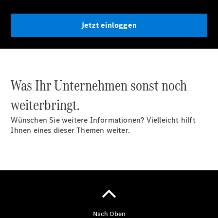
Jetzt einloggen
Übersicht
Transporter
Highlights
Leasing
Privatkunden
Was Ihr Unternehmen sonst noch
Leasing
Gewerbekunden
weiterbringt.
Finanzierung
Privatkunden
Wünschen Sie weitere Informationen? Vielleicht hilft
Finanzierung
Ihnen eines dieser Themen weiter.
Gewerbekunden
Mercedes-
Benz
Store
Gebrauchtwagensuche
Elektrotransporter
Sprinter