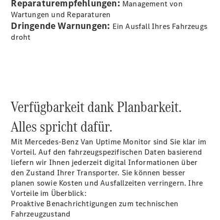
Reparaturempfehlungen:
Management von
Wartungen und Reparaturen
Alle eVito
Dringende Warnungen:
eVito
Ein Ausfall Ihres Fahrzeugs
Elektrisch
Kastenwagen
droht
eVito
Elektrisch
Tourer
Startseite
Modellübersicht
Verfügbarkeit dank Planbarkeit.
Konfigurator
Ansprechpartner
Alles spricht dafür.
finden
Probefahrt
Mit Mercedes-Benz Van Uptime Monitor sind Sie klar im
vereinbaren
Vorteil. Auf den fahrzeugspezifischen Daten basierend
Beratung
liefern wir Ihnen jederzeit digital Informationen über
vereinbaren
den Zustand Ihrer Transporter. Sie können besser
Servicetermin
planen sowie Kosten und Ausfallzeiten verringern. Ihre
vereinbaren
Vorteile im Überblick:
Proaktive Benachrichtigungen zum technischen
Fahrzeugzustand