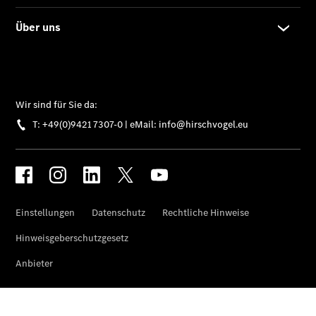
Vito
Vito
Kastenwagen
eVito
Kastenwagen
- elektrisch
Vito Mixto
Vito Tourer
eVito
Tourer -
elektrisch
Citan